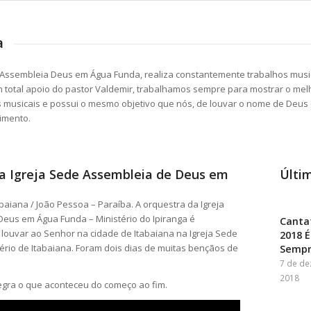
a
Assembleia Deus em Água Funda, realiza constantemente trabalhos music
 total apoio do pastor Valdemir, trabalhamos sempre para mostrar o melho
s musicais e possui o mesmo objetivo que nós, de louvar o nome de Deus 
imento.
a Igreja Sede Assembleia de Deus em
Últim
baiana / João Pessoa – Paraíba. A orquestra da Igreja
eus em Água Funda – Ministério do Ipiranga é
Canta
louvar ao Senhor na cidade de Itabaiana na Igreja Sede
2018 É
ério de Itabaiana. Foram dois dias de muitas bençãos de
Semp
7 de d
2018
egra o que aconteceu do começo ao fim.