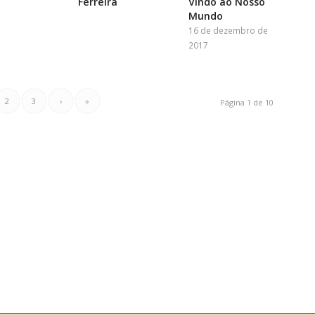
Ferreira
Vindo ao Nosso
Mundo
16 de dezembro de
2017
2
3
›
»
Página 1 de 10