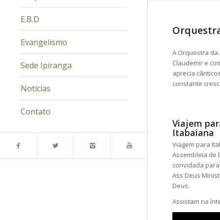
E.B.D
Orquestr
Evangelismo
A Orquestra da 
Claudemir e com
Sede Ipiranga
aprecia cântico
constante cresc
Notícias
Contato
Viajem par
Itabaiana
Viagem para Ita
Assembleia de D
convidada para 
Ass Deus Minist
Deus.
Assistam na ínt